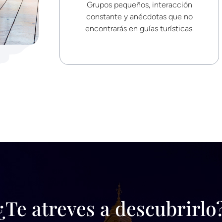
Grupos pequeños, interacción
constante y anécdotas que no
encontrarás en guías turísticas.
¿Te atreves a descubrirlo