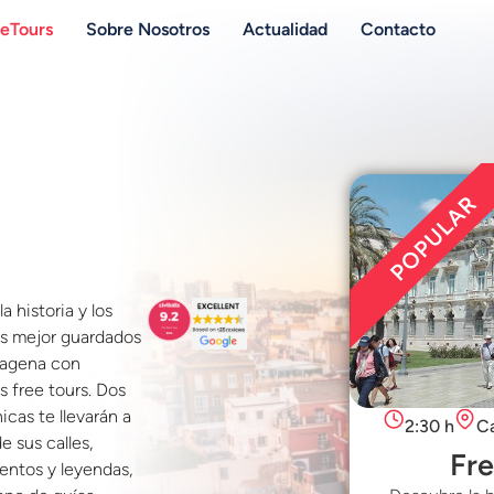
eTours
Sobre Nosotros
Actualidad
Contacto
la historia y los
s mejor guardados
tagena con
s free tours. Dos
icas te llevarán a
2:30 h
C
e sus calles,
Fre
ntos y leyendas,