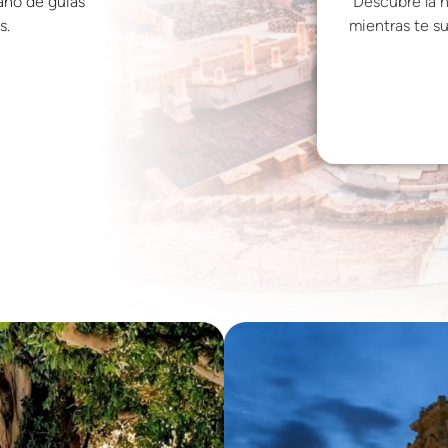
ano de guías
Descubre la hi
s.
mientras te s