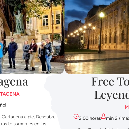
tagena
Free To
Leyend
RTAGENA
ñol
M
e Cartagena a pie. Descubre
2:00 horas
min 2 / má
entras te sumerges en los