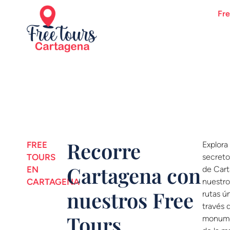
Fre
Recorre
FREE
Explora 
TOURS
secreto
Cartagena con
EN
de Car
CARTAGENA
nuestro
nuestros Free
rutas ún
través d
Tours
monume